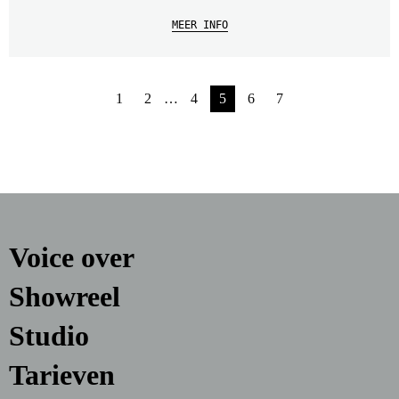
MEER INFO
1
2
…
4
5
6
7
Voice over
Showreel
Studio
Tarieven